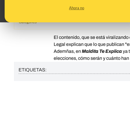
formar Gobierno"»
Ahora no
Topics
Política
Categories
El contenido, que se está viralizando 
Legal explican que lo que publican "es
Ademñas, en
Maldita Te Explica
ya 
elecciones, cómo serán y cuánto han
ETIQUETAS: