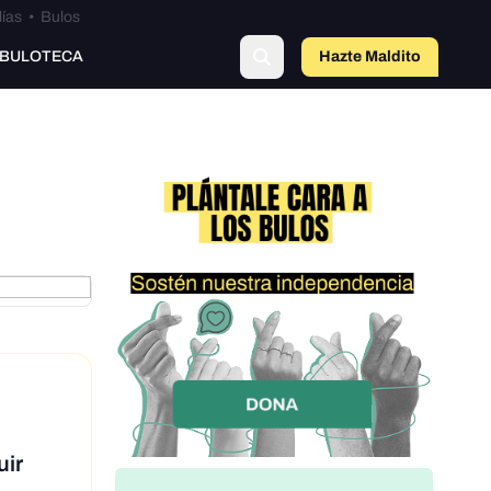
lías
•
Bulos
BULOTECA
Hazte Maldit
o
uir