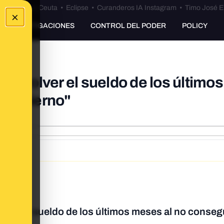
euta
•
Bulos Ceuta
•
Eclipse
•
Curanderos IA Instagram
•
Timo José E
×
INVESTIGACIONES
CONTROL DEL PODER
POLICY
 devolver el sueldo de los últimos
 Gobierno"
lver el sueldo de los últimos meses al no conseg