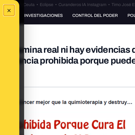
euta
•
Bulos Ceuta
•
Eclipse
•
Curanderos IA Instagram
•
Timo José E
×
UNKING
INVESTIGACIONES
CONTROL DEL PODER
PO
a vitamina real ni hay evidencias
a sustancia prohibida porque puede