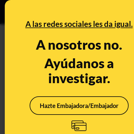
Especial C
DESINFO
PREB
A las redes sociales les da igual.
DESINFO
A nosotros no.
No, la "vitamina B17" no es un
cure el cáncer (pero sí es un
Ayúdanos a
tóxica)
investigar.
Publicado el
Sep 19, 2019, 3:55:18 PM
Hazte Embajadora/Embajador