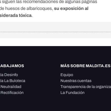
es siguen las recomendaciones de algunas páginas
e huesos de albaricoques,
su exposición al
siderada tóxica
.
RABAJAMOS
MÁS SOBRE MALDITA.ES
ía Desinfo
Equipo
ía La Buloteca
Nuestras cuentas
e Neutralidad
Transparencia de la organiz
 Rectificación
La Fundación