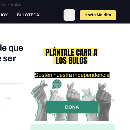
lías
•
Bulos
LICY
BULOTECA
Hazte Maldit
a
 de que
 ser