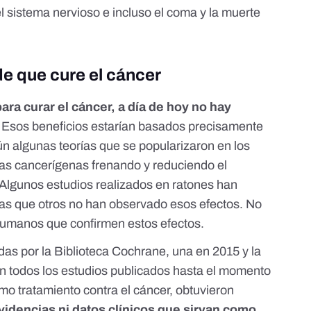
el sistema nervioso e incluso el coma y la muerte
de que cure el cáncer
ra curar el cáncer, a día de hoy no hay
. Esos beneficios estarían basados precisamente
ún algunas teorías que se popularizaron en los
las cancerígenas frenando y reduciendo el
Algunos estudios realizados en ratones han
ras que otros no han observado esos efectos.
No
 humanos
que confirmen estos efectos.
das por la Biblioteca Cochrane,
una en 2015
y la
zan todos los estudios publicados hasta el momento
como tratamiento contra el cáncer, obtuvieron
videncias ni datos clínicos que sirvan como