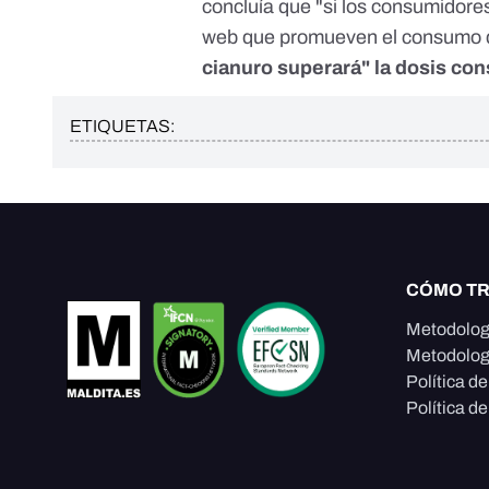
concluía que "si los consumidor
web que promueven el consumo d
cianuro superará" la dosis con
ETIQUETAS:
CÓMO T
Metodolog
Metodolog
Política d
Política de