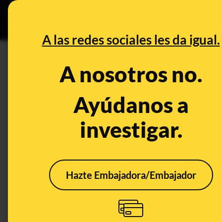
Especial C
DESINFO
PREB
A las redes sociales les da igual.
DESINFO
A nosotros no.
Las declaraciones manipuladas
Carcedo e Isabel Celaá sobre 
Ayúdanos a
investigar.
Publicado el
Sep 19, 2019, 7:15:34 AM
Hazte Embajadora/Embajador