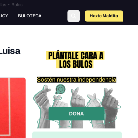
lías
•
Bulos
LICY
BULOTECA
Hazte Maldit
a
Luisa