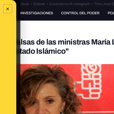
euta
•
Bulos Ceuta
•
Eclipse
•
Curanderos IA Instagram
•
Timo José E
×
UNKING
INVESTIGACIONES
CONTROL DEL PODER
PO
 o falsas de las ministras María 
el "Estado Islámico"