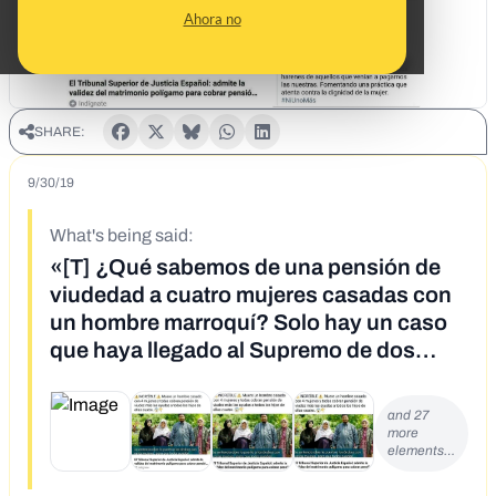
Ahora no
SHARE:
9/30/19
What's being said:
«[T] ¿Qué sabemos de una pensión de
viudedad a cuatro mujeres casadas con
un hombre marroquí? Solo hay un caso
que haya llegado al Supremo de dos
mujeres en el que una única pensión se
dividió entre ambas»
and 27
more
elements…