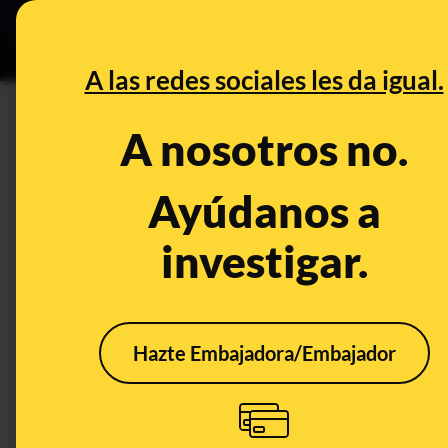
Especial Ceuta
•
DESINFO
PREB
A las redes sociales les da igual.
DESINFO
A nosotros no.
No, Joaquín Prat no ha recomen
Hormiguero'
Ayúdanos a
investigar.
Timo
Tecnología
Hazte Embajadora/Embajador