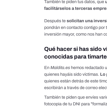
También te piden tus datos, que
facilitárselos a terceras empr
Después te
solicitan una invers
pondrán en contacto contigo por t
inversión mayor,
como nos han co
Qué hacer si has sido v
conocidas para timarte 
En
Maldita.es
hemos redactado
u
quienes hayáis sido víctimas.
Lo 
quienes están detrás de este timo
escribirán a través de correo ele
También te piden que envíes var
fotocopia de tu DNI para "formaliz