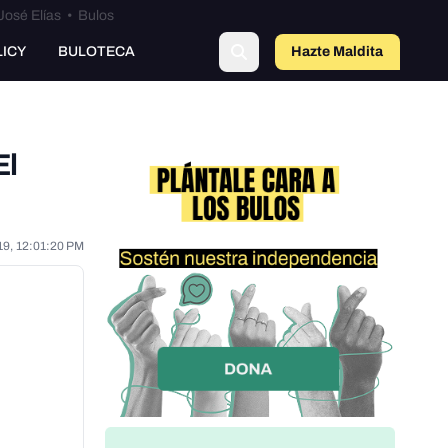
José Elías
•
Bulos
LICY
BULOTECA
Hazte Maldit
a
El
19, 12:01:20 PM