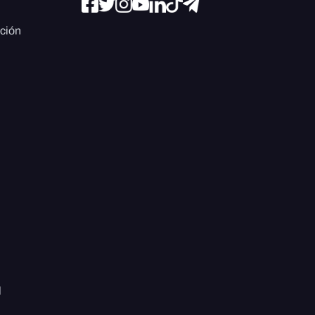
ación
l