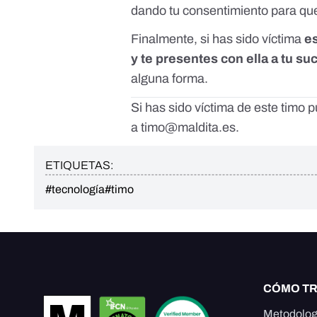
dando tu consentimiento para que
Finalmente, si has sido víctima
e
y te presentes con ella a tu su
alguna forma.
Si has sido víctima de este timo
a
timo@maldita.es
.
ETIQUETAS:
#tecnología
#timo
CÓMO T
Metodolog