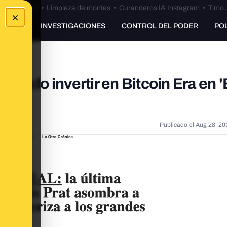
Bulos Ceuta
•
Limpieza de montes
•
Curanderos IA Instagram
•
Timo 
×
UNKING
INVESTIGACIONES
CONTROL DEL PODER
PO
dado invertir en Bitcoin Era en '
Publicado el
Aug 28, 20