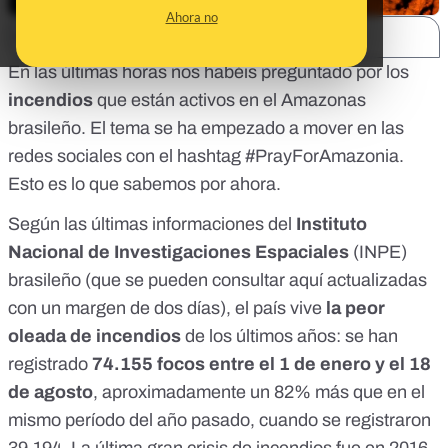
Ahora no
SHARE:
En las últimas horas nos habéis preguntado por los
incendios
que están activos en el Amazonas
brasileño. El tema se ha empezado a mover en las
redes sociales con el hashtag #PrayForAmazonia.
Esto es lo que sabemos por ahora.
Según las últimas informaciones del
Instituto
Nacional de Investigaciones Espaciales
(INPE)
brasileño (que se pueden consultar
aquí
actualizadas
con un margen de dos días), el país vive
la peor
oleada de incendios
de los últimos años: se han
registrado
74.155 focos entre el 1 de enero y el 18
de agosto
, aproximadamente un 82% más que en el
mismo período del año pasado, cuando se registraron
39.194. La última gran crisis de incendios fue en 2016,