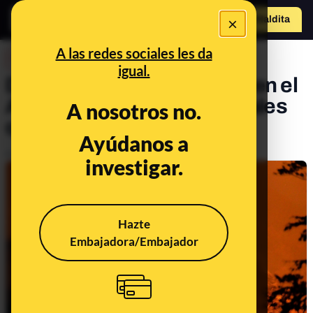
×
Hazte Maldit
a
Abrir menú
A las redes sociales les da
DESINFO
igual.
Datos sobre los incendios en el
Amazonas e imágenes virales
A nosotros no.
que no son actuales
Ayúdanos a
Publicado el
Aug 21, 2019, 2:21:29 PM
investigar.
Hazte
Embajadora/Embajador