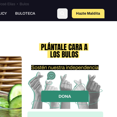
osé Elías
•
Bulos
LICY
BULOTECA
Hazte Maldit
o