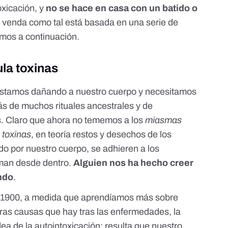
oxicación, y
no se hace en casa con un batido o
e venda como tal está basada en una serie de
mos a continuación.
la toxinas
estamos dañando a nuestro cuerpo y necesitamos
rás de muchos rituales ancestrales y de
. Claro que ahora no tememos a los
miasmas
s
toxinas
, en teoría restos y desechos de los
o por nuestro cuerpo, se adhieren a los
rman desde dentro.
Alguien nos ha hecho creer
ndo
.
ño 1900, a medida que aprendíamos más sobre
eras causas que hay tras las enfermedades, la
dea de la autointoxicación: resulta que nuestro