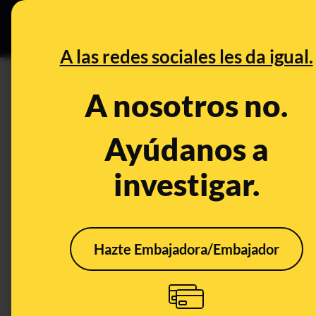
Grupos Ceuta
•
DESINFO
PREB
A las redes sociales les da igual.
DESINFO
A nosotros no.
Todo, absolutamente todo lo 
Ayúdanos a
Publicado el
Jul 9, 2019, 3:58:41 PM
investigar.
Hazte Embajadora/Embajador