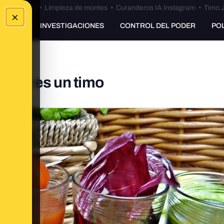
Bulos Ceuta
•
Limpieza de montes
•
Curanderos IA Instagram
•
Timo J
×
UNKING
INVESTIGACIONES
CONTROL DEL PODER
PO
detox es un timo