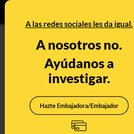
Grupos Ceuta
•
DESINFO
PREB
A las redes sociales les da igual.
DESINFO
A nosotros no.
No, no hay pruebas de que se 
L37noninho a través de What
Ayúdanos a
audio
investigar.
Publicado el
Jul 5, 2019, 4:33:00 PM
Hazte Embajadora/Embajador