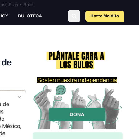
osé Elías
•
Bulos
o
LICY
BULOTECA
Hazte Maldit
a
 de