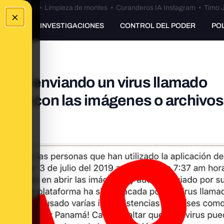
Bulos Ceuta
•
Limpieza de montes
•
Curanderos IA Instagram
•
Timo J
×
UNKING
INVESTIGACIONES
CONTROL DEL PODER
PO
esté enviando un virus llamado
sApp con las imágenes o archivos