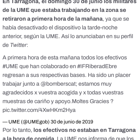
En Tarragona, el domingo 30 de junio los militares
de la UME que estaba trabajando en la zona se
retiraron a primera hora de la mañana
, ya que se
había desactivado el dispositivo la tarde-noche
anterior, según la UME. Así lo anunciaban en su perfil
de
Twitter
:
A primera hora de esta mañana todos los efectivos
#UME
que han colaborado en
#IFRiberadEbre
regresan a sus respectivas bases. Ha sido un placer
trabajar junto a
@bomberscat
; estamos muy
agradecidos x vuestra acogida y x todas vuestras
muestras de cariño y apoyo.Moltes Gracies ?
pic.twitter.com/4XwHKm2Hya
— UME (@UMEgob)
30 de junio de 2019
Por lo tanto,
los efectivos no estaban en Tarragona
a la hora de comida
. La UME nos informa de que los