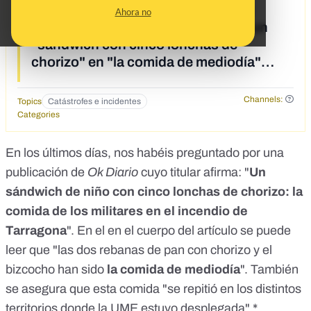
«[T] No, no hay pruebas de que los
Ahora no
militares de la UME sólo recibieran un
"sándwich con cinco lonchas de
chorizo" en "la comida de mediodía"
durante el incendio de Tarragona»
Channels:
Topics
Catástrofes e incidentes
Categories
En los últimos días, nos habéis preguntado por una
publicación de
Ok Diario
cuyo titular afirma: "
Un
sándwich de niño con cinco lonchas de chorizo: la
comida de los militares en el incendio de
Tarragona
". En el en el cuerpo del artículo se puede
leer que "las dos rebanas de pan con chorizo y el
bizcocho han sido
la comida de mediodía
". También
se asegura que esta comida "se repitió en los distintos
territorios donde la UME estuvo desplegada".*