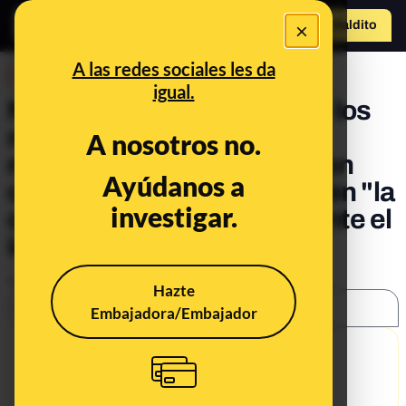
×
Hazte Maldit
o
Abrir menú
A las redes sociales les da
DESINFO
igual.
No, no hay pruebas de que los
militares de la UME sólo
A nosotros no.
recibieran un "sándwich con
Ayúdanos a
cinco lonchas de chorizo" en "la
investigar.
comida de mediodía" durante el
incendio de Tarragona
Publicado el
Jul 5, 2019, 7:43:29 PM
Hazte
SHARE:
Embajadora/Embajador
9/30/19
What's being said: