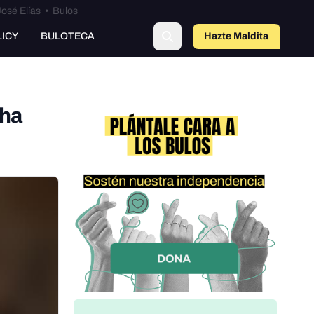
osé Elías
•
Bulos
LICY
BULOTECA
Hazte Maldit
a
 ha