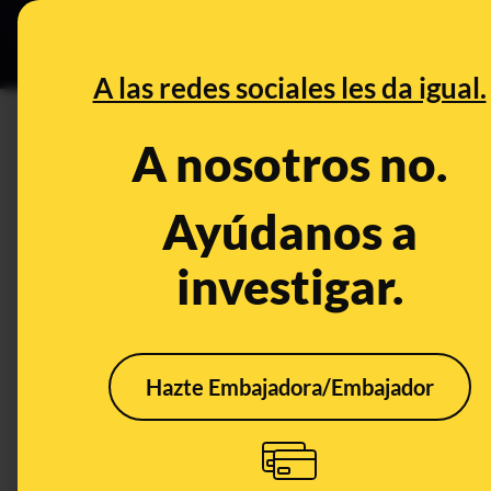
Grupos Ceuta
•
DESINFO
PREB
A las redes sociales les da igual.
DESINFO
A nosotros no.
No, esta foto de un hombre pra
sido tomada en el Orgullo LG
Ayúdanos a
investigar.
Publicado el
Jul 2, 2019, 2:55:02 PM
Hazte Embajadora/Embajador