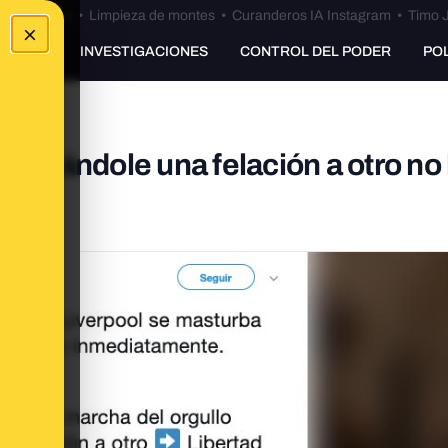
Bulos Ceuta
•
Limpieza de montes
•
Curanderos IA Instagram
•
Timo J
×
UNKING
INVESTIGACIONES
CONTROL DEL PODER
PO
cticándole una felación a otro no
TB