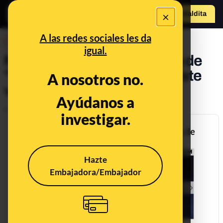
×
Hazte Maldit
a
Abrir menú
A las redes sociales les da
DESINFO
igual.
No, Vladimir Putin no habla de
"ideología de género" en este
A nosotros no.
vídeo
Ayúdanos a
Publicado el
Jul 1, 2019, 2:33:57 PM
investigar.
Hazte
Embajadora/Embajador