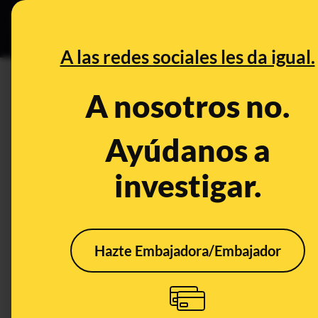
Especial C
DESINFO
PREB
A las redes sociales les da igual.
DESINFO
A nosotros no.
No, no es necesario que nadie 
Cadalso de los Vidrios (Madrid
Ayúdanos a
investigar.
Publicado el
Jul 1, 2019, 12:59:00 PM
Hazte Embajadora/Embajador