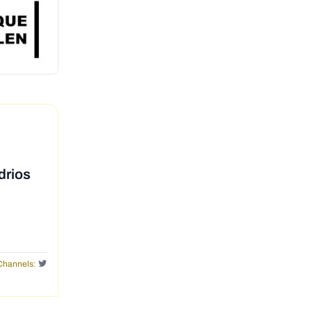
drios
Channels: