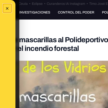
euta
•
Bulos Ceuta
•
Eclipse
•
Curanderos IA Instagram
•
Timo José E
×
UNKING
INVESTIGACIONES
CONTROL DEL PODER
PO
lleve mascarillas al Polideportivo
) por el incendio forestal