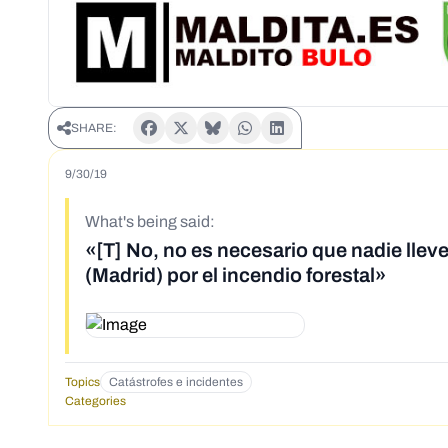
SHARE:
9/30/19
What's being said:
«[T] No, no es necesario que nadie lleve
(Madrid) por el incendio forestal»
Topics
Catástrofes e incidentes
Categories