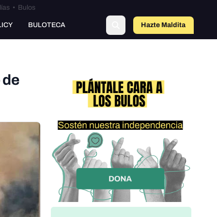
lías
•
Bulos
o
LICY
BULOTECA
Hazte Maldit
a
 de