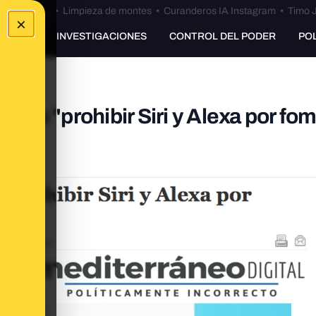
Bulos Ceuta
•
Limpieza de montes
•
Curanderos IA Instagram
•
Timo J
×
UNKING
INVESTIGACIONES
CONTROL DEL PODER
PO
igido "prohibir Siri y Alexa por fo