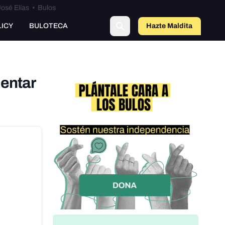
osé Elías
•
Bulos
LICY
BULOTECA
Hazte Maldit
a
mentar