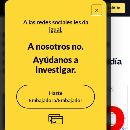
×
Hazte Maldit
a
Abrir menú
A las redes sociales les da
DESINFO
igual.
No, no hay pruebas de que
hayan hallado "una urna sin
A nosotros no.
abrir en Rivas Vaciamadrid
Ayúdanos a
cuyos votos otorgan la alcaldía
investigar.
a IU"
Publicado el
Jun 3, 2019, 11:20:00 AM
Hazte
Embajadora/Embajador