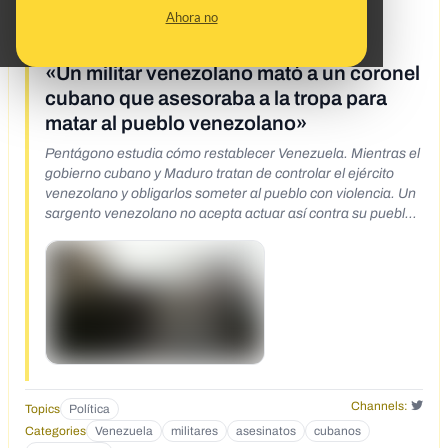
Ahora no
What's being said:
«Un militar venezolano mató a un coronel
cubano que asesoraba a la tropa para
matar al pueblo venezolano»
Pentágono estudia cómo restablecer Venezuela. Mientras el
gobierno cubano y Maduro tratan de controlar el ejército
venezolano y obligarlos someter al pueblo con violencia. Un
sargento venezolano no acepta actuar así contra su pueblo
y con coraje dispara al cubano. Fuerte video
https://x.com/Chamaco9999/status/1127013901361610752
https://x.com/ritabloom/status/1124431330220105728
https://x.com/JULiO_ALEjANDRO/status/112414128752601
9076
https://x.com/Maloango1/status/1124349681289572353
https://x.com/AbrahamValver19/status/1124472808476749
824
https://x.com/TonioBolsero/status/1125493075164454912
Channels:
Topics
Política
https://x.com/OgaAlex1/status/1127684590947139590
Categories
Venezuela
militares
asesinatos
cubanos
https://x.com/MLCorradi/status/1124094554163089409