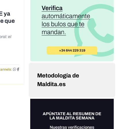
E ya
de que
ral: el
annels:
Metodología de
Maldita.es