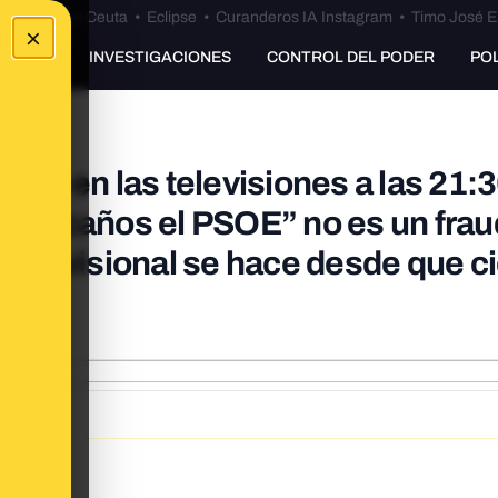
euta
•
Bulos Ceuta
•
Eclipse
•
Curanderos IA Instagram
•
Timo José E
×
UNKING
INVESTIGACIONES
CONTROL DEL PODER
PO
inio en las televisiones a las 21:
20 escaños el PSOE” no es un fra
s provisional se hace desde que c