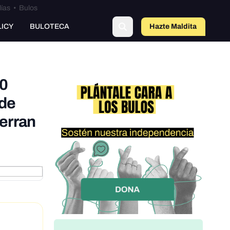
lías
•
Bulos
o
LICY
BULOTECA
Hazte Maldit
a
30
ude
ierran