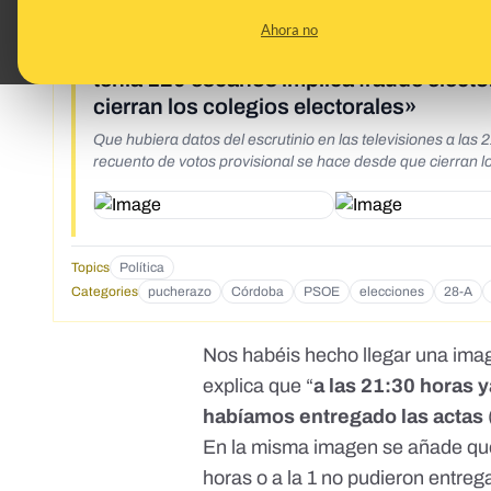
What's being said:
Ahora no
«Que hubiera datos del escrutinio en la
tenía 120 escaños implica fraude electo
cierran los colegios electorales»
Que hubiera datos del escrutinio en las televisiones a las 
recuento de votos provisional se hace desde que cierran lo
Topics
Política
Categories
pucherazo
Córdoba
PSOE
elecciones
28-A
Nos habéis hecho llegar
una ima
explica que “
a las 21:30 horas 
habíamos entregado las actas
En la misma imagen se añade que
horas o a la 1 no pudieron entrega