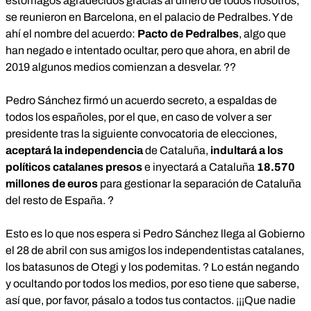
estómagos agradecidos gracias al dinero de todos nosotros,
se reunieron en Barcelona, en el palacio de Pedralbes. Y de
ahí el nombre del acuerdo:
Pacto de Pedralbes
, algo que
han negado e intentado ocultar, pero que ahora, en abril de
2019 algunos medios comienzan a desvelar. ??
Pedro Sánchez firmó un acuerdo secreto, a espaldas de
todos los españoles, por el que, en caso de volver a ser
presidente tras la siguiente convocatoria de elecciones,
aceptará la independencia
de Cataluña,
indultará a los
políticos catalanes presos
e inyectará a Cataluña
18.570
millones de euros
para gestionar la separación de Cataluña
del resto de España. ?
Esto es lo que nos espera si Pedro Sánchez llega al Gobierno
el 28 de abril con sus amigos los independentistas catalanes,
los batasunos de Otegi y los podemitas. ? Lo están negando
y ocultando por todos los medios, por eso tiene que saberse,
así que, por favor, pásalo a todos tus contactos. ¡¡¡Que nadie