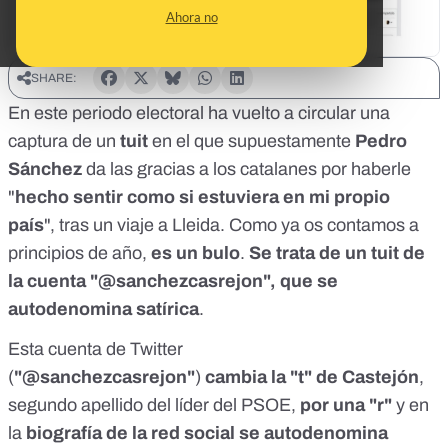
Ahora no
SHARE:
En este periodo electoral ha vuelto a circular una
captura de un
tuit
en el que supuestamente
Pedro
Sánchez
da las gracias a los catalanes por haberle
"
hecho sentir como si estuviera en mi propio
país
", tras un viaje a Lleida. Como ya os contamos a
principios de año,
es un bulo
.
Se trata de un tuit de
la cuenta "@sanchezcasrejon", que se
autodenomina satírica
.
Esta cuenta de Twitter
(
"@sanchezcasrejon"
)
cambia la "t" de Castejón
,
segundo apellido del líder del PSOE,
por una "r"
y en
la
biografía de la red social se autodenomina