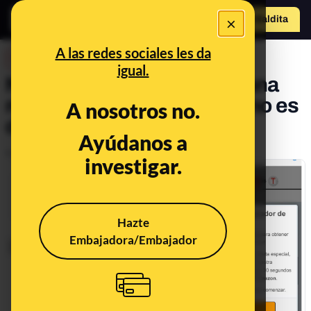
×
Hazte Maldit
a
Abrir menú
A las redes sociales les da
DESINFO
igual.
No, este SMS para recibir una
recompensa de un sorteo no es
A nosotros no.
de Amazon
Ayúdanos a
Publicado el
Apr 11, 2019, 1:16:00 PM
investigar.
Hazte
Embajadora/Embajador