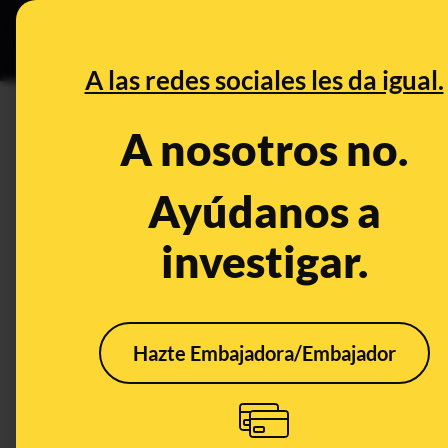
Especial C
DESINFO
PREB
A las redes sociales les da igual.
DESINFO
A nosotros no.
No, un ginecólogo no ha vomi
desde hace más de un mes"
Ayúdanos a
investigar.
Publicado el
Mar 20, 2019, 4:35:00 PM
Hazte Embajadora/Embajador