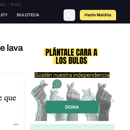
lías
•
Bulos
LICY
BULOTECA
Hazte Maldit
a
e lava