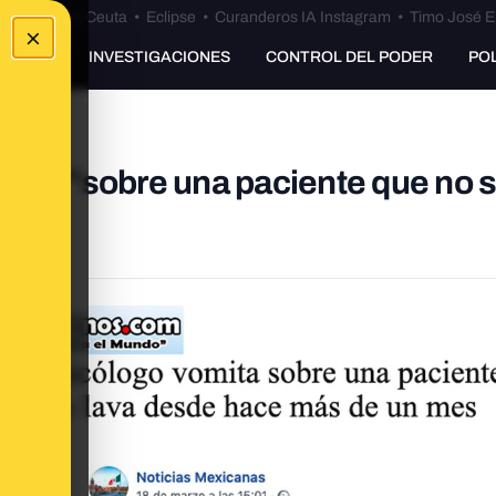
euta
•
Bulos Ceuta
•
Eclipse
•
Curanderos IA Instagram
•
Timo José E
×
UNKING
INVESTIGACIONES
CONTROL DEL PODER
PO
tado "sobre una paciente que no s