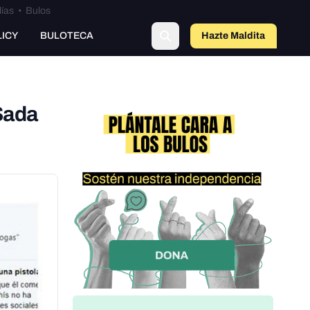
lías
•
Bulos
o
LICY
BULOTECA
Hazte Maldit
a
Sada