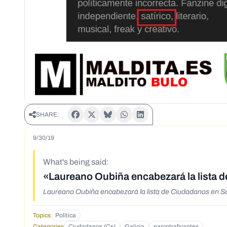
SHARE:
9/30/19
What's being said:
«Laureano Oubiña encabezará la lista 
Laureano Oubiña encabezará la lista de Ciudadanos en S
Topics
Política
Categories
Ciudadanos (Cs)
Galicia
narcotraficantes