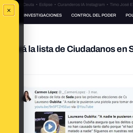
euta
•
Bulos Ceuta
•
Eclipse
•
Curanderos IA Instagram
•
Timo José E
×
UNKING
INVESTIGACIONES
CONTROL DEL PODER
PO
ezará la lista de Ciudadanos en 