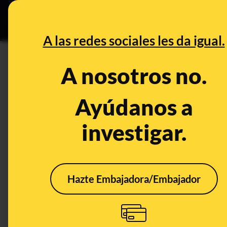
Especial C
DESINFO
PREB
A las redes sociales les da igual.
DESINFO
A nosotros no.
No, Laureano Oubiña no encab
(A Coruña)
Ayúdanos a
investigar.
Publicado el
Mar 11, 2019, 4:18:00 PM
Hazte Embajadora/Embajador