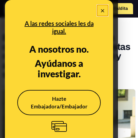
×
Hazte Maldit
a
Abrir menú
A las redes sociales les da
DESINFO
igual.
El bulo de la agresión a tres
chicas por parte de "feministas
A nosotros no.
radicales": Vox la denunció y
Ayúdanos a
ahora culpa del bulo a una
investigar.
simpatizante
Publicado el
Mar 9, 2019, 4:39:27 PM
Hazte
Embajadora/Embajador