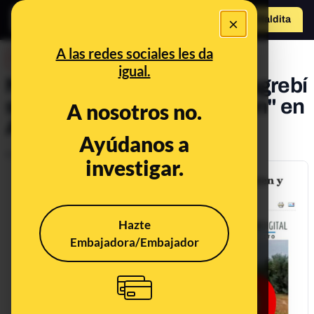
×
Hazte Maldit
a
Abrir menú
A las redes sociales les da
DESINFO
igual.
No, no han pillado a un "magrebí
saboteando las vías del tren" en
A nosotros no.
Alicante
Ayúdanos a
Publicado el
Feb 26, 2019, 4:38:00 PM
investigar.
Hazte
Embajadora/Embajador