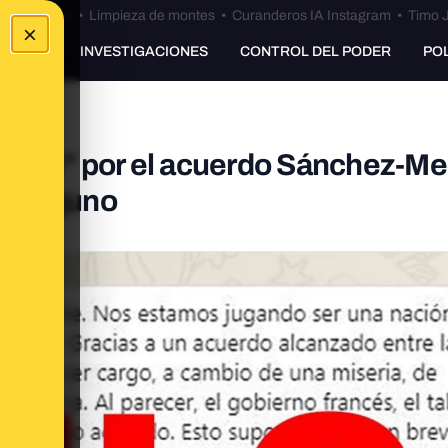
Bulos Ceuta
•
Limpieza de montes
•
Curanderos IA Instagram
•
Timo J
×
UNKING
INVESTIGACIONES
CONTROL DEL PODER
PO
egales" por el acuerdo Sánchez-Me
 ninguno