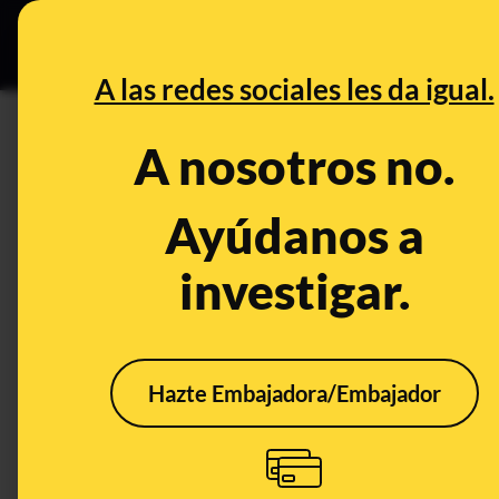
Grupos Ceuta
•
DESINFO
PREB
A las redes sociales les da igual.
DESINFO
A nosotros no.
El bulo de los "millones de il
meses después no ha llegado
Ayúdanos a
investigar.
Publicado el
Jan 28, 2019, 7:36:28 AM
Hazte Embajadora/Embajador