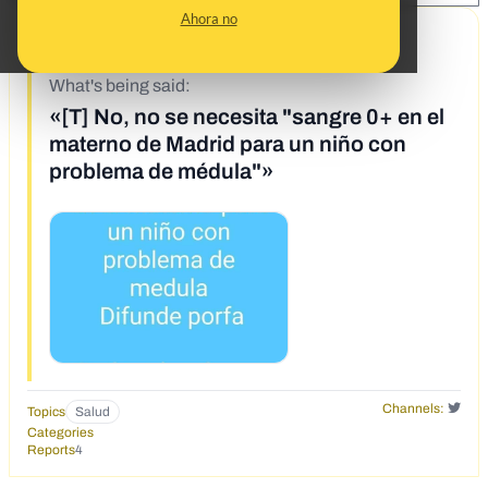
Ahora no
9/30/19
What's being said:
«[T] No, no se necesita "sangre 0+ en el
materno de Madrid para un niño con
problema de médula"»
Channels:
Topics
Salud
Categories
Reports
4