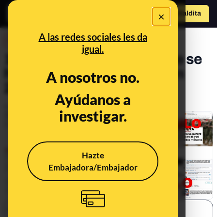
×
o
Hazte Maldit
Abrir menú
a
A las redes sociales les da
DESINFO
igual.
10 contenidos satíricos que se
han viralizado como bulo en
A nosotros no.
2018
Ayúdanos a
Publicado el
Dec 28, 2018, 10:07:52 AM
investigar.
Hazte
Embajadora/Embajador
SHARE: