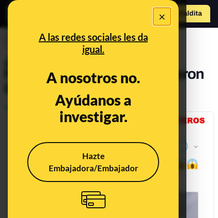
×
Hazte Maldit
a
Abrir menú
A las redes sociales les da
DESINFO
igual.
¿Qué sabemos sobre los
helicópteros que sobrevolaron
A nosotros no.
Girona?
Ayúdanos a
Publicado el
Sep 27, 2018, 8:39:00 AM
investigar.
Hazte
Embajadora/Embajador