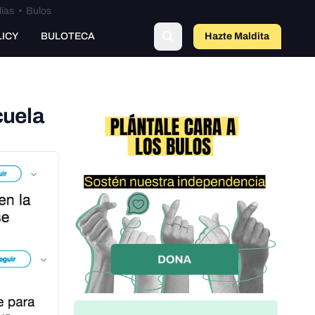
lías
•
Bulos
LICY
BULOTECA
Hazte Maldit
a
cuela