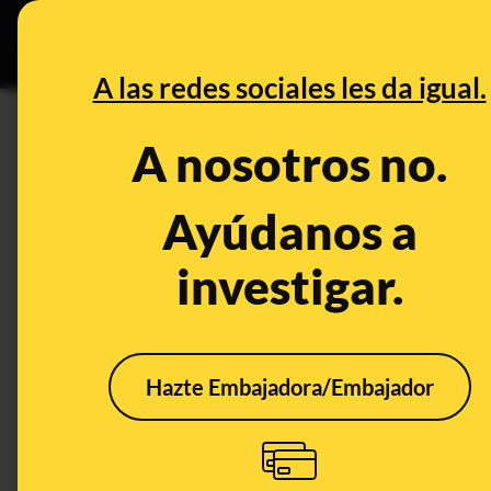
Especial C
DESINFO
PREB
A las redes sociales les da igual.
DESINFO
A nosotros no.
No, un estudiante no ha puest
Ayúdanos a
Publicado el
Sep 27, 2018, 8:36:00 AM
investigar.
Hazte Embajadora/Embajador