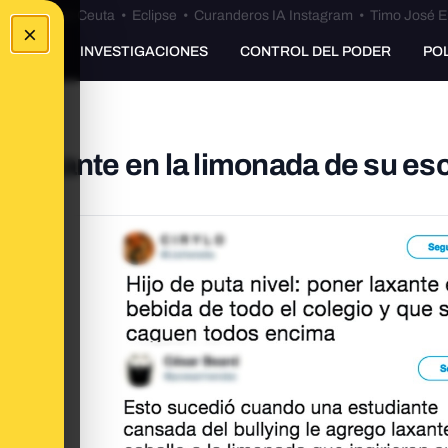
euta
•
Bulos Ceuta
•
Eclipse
•
Curanderos IA Instagram
•
Timo José E
×
UNKING
INVESTIGACIONES
CONTROL DEL PODER
PO
o laxante en la limonada de su es