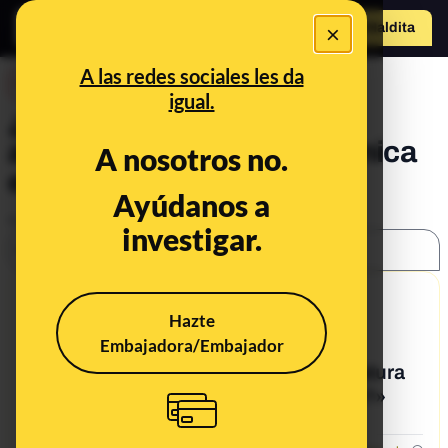
×
Hazte Maldit
o
Abrir menú
A las redes sociales les da
DESINFO
igual.
¿Qué sabemos sobre la
asignatura de religión islámica
A nosotros no.
en los colegios?
Ayúdanos a
Publicado el
Sep 20, 2018, 5:11:47 AM
investigar.
SHARE:
9/30/19
Hazte
What's being said:
Embajadora/Embajador
«[T] ¿Qué sabemos sobre la asignatura
de religión islámica en los colegios?»