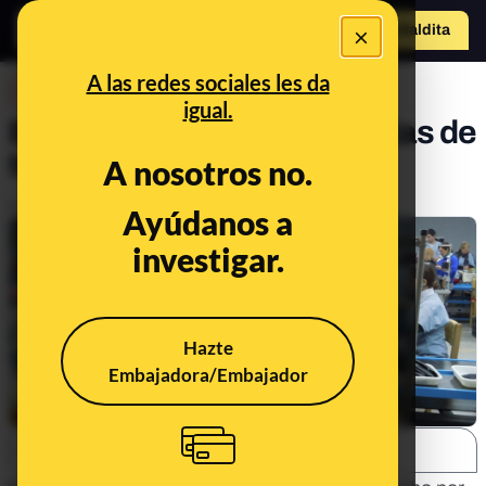
×
o
Hazte Maldit
a
Abrir menú
A las redes sociales les da
DESINFO
igual.
El fraude de las falsas ofertas de
trabajo
A nosotros no.
Publicado el
Sep 18, 2018, 7:45:15 AM
Ayúdanos a
investigar.
Hazte
Embajadora/Embajador
SHARE: