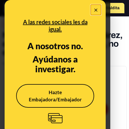
×
o
Hazte Maldit
a
Abrir menú
A las redes sociales les da
DESINFO
igual.
No, la carta atribuida a Tabárez,
el seleccionador uruguayo, no
A nosotros no.
es suya
Ayúdanos a
Publicado el
Jul 9, 2018, 9:41:00 AM
investigar.
Hazte
Embajadora/Embajador