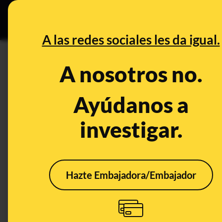
Especial C
DESINFO
PREB
A las redes sociales les da igual.
DESINFO
A nosotros no.
El titular "se fuma tres porro
Ayúdanos a
Publicado el
Jul 6, 2018, 10:46:00 AM
investigar.
Hazte Embajadora/Embajador