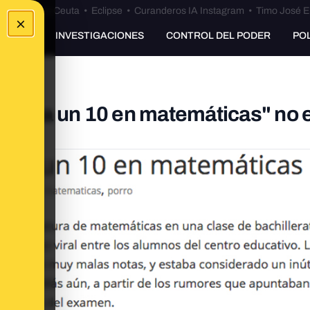
euta
•
Bulos Ceuta
•
Eclipse
•
Curanderos IA Instagram
•
Timo José E
×
UNKING
INVESTIGACIONES
CONTROL DEL PODER
PO
s y saca un 10 en matemáticas" no e