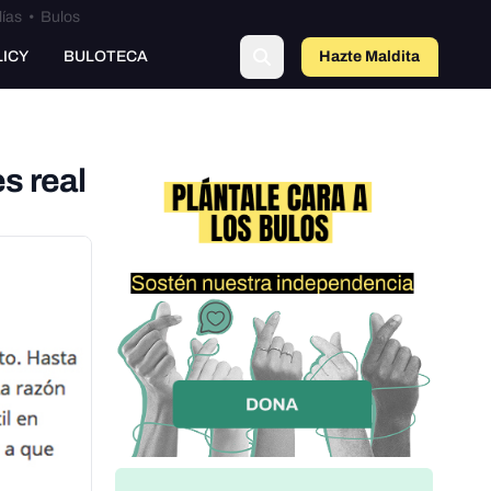
lías
•
Bulos
LICY
BULOTECA
Hazte Maldit
a
s real