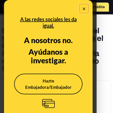
×
Hazte Maldit
a
Abrir menú
A las redes sociales les da
DESINFO
igual.
No, no hay pruebas de que el
tuit de Tertsch pidiendo que el
A nosotros no.
Ejército y las Fuerzas de
Ayúdanos a
Seguridad intervengan por la
investigar.
moción de censura de Pedro
Sánchez sea real
Publicado el
May 30, 2018, 10:46:00 AM
Hazte
Embajadora/Embajador