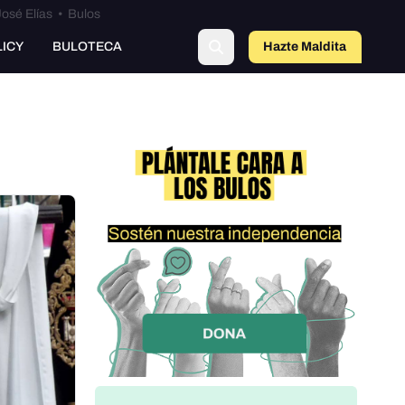
osé Elías
•
Bulos
LICY
BULOTECA
Hazte Maldit
a