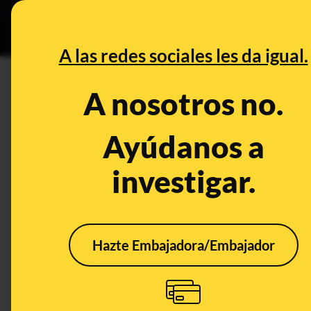
Grupos Ceuta
•
DESINFO
PREB
A las redes sociales les da igual.
DESINFO
A nosotros no.
Bulos de Semana Santa
Ayúdanos a
Publicado el
Mar 29, 2018, 4:53:47 PM
investigar.
Hazte Embajadora/Embajador