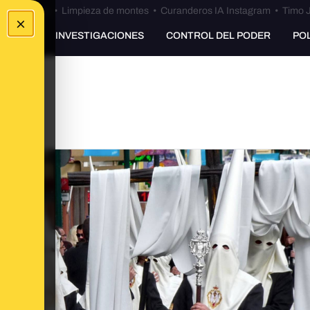
Bulos Ceuta
•
Limpieza de montes
•
Curanderos IA Instagram
•
Timo J
×
UNKING
INVESTIGACIONES
CONTROL DEL PODER
PO