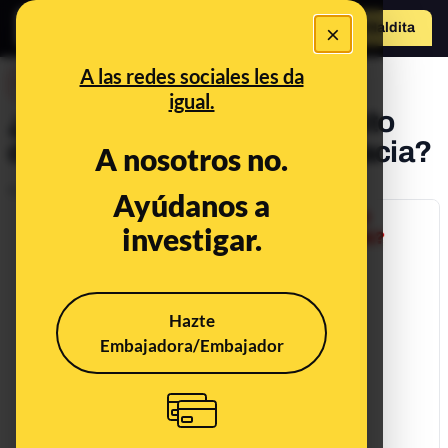
×
Hazte Maldit
a
Abrir menú
A las redes sociales les da
DESINFO
igual.
¿Qué sabemos del supuesto
documento del CDR de Gracia?
A nosotros no.
Publicado el
Mar 27, 2018, 12:13:00 PM
Ayúdanos a
investigar.
Hazte
Embajadora/Embajador