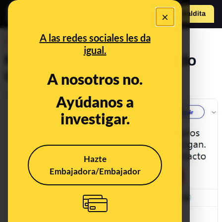
×
Hazte Maldit
a
Abrir menú
A las redes sociales les da
DESINFO
igual.
No, Netflix no está regalando
cuentas.
A nosotros no.
Publicado el
Aug 30, 2017, 12:00:00 AM
Ayúdanos a
investigar.
Hazte
Embajadora/Embajador