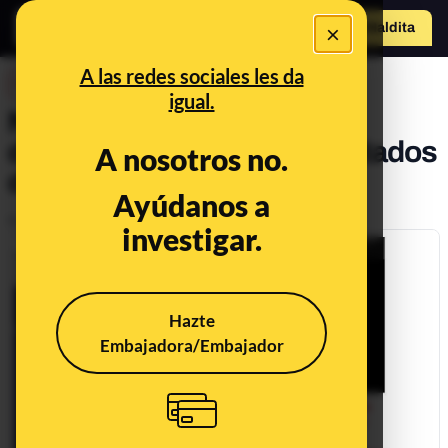
×
Hazte Maldit
a
Abrir menú
A las redes sociales les da
DESINFO
igual.
No, este no es uno de los
desaparecidos en los atentados
A nosotros no.
de Londres
Ayúdanos a
Publicado el
Jun 4, 2017, 12:00:00 AM
investigar.
Hazte
Embajadora/Embajador