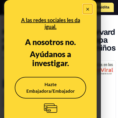
×
Hazte Maldit
a
Abrir menú
A las redes sociales les da
DESINFO
igual.
No, unos psicólogos de Harvard
no han confirmado que Peppa
A nosotros no.
Pig cause problemas a los niños
Ayúdanos a
Publicado el
Mar 30, 2017, 5:39:00 PM
investigar.
Hazte
Embajadora/Embajador