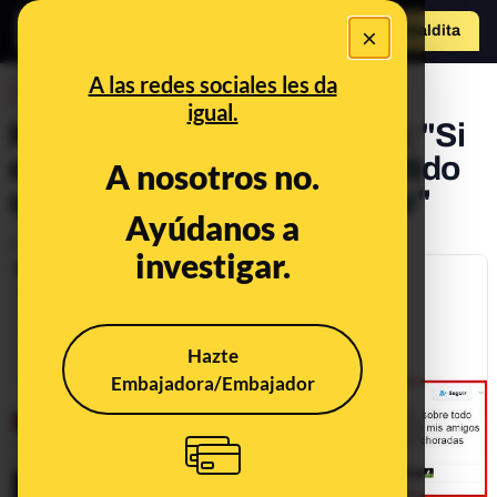
×
Hazte Maldit
a
Abrir menú
A las redes sociales les da
DESINFO
igual.
No, Dani Alves no ha dicho: "Si
el PSG quiere repetir el partido
A nosotros no.
que se lo ponga en youtube"
Ayúdanos a
Publicado el
Mar 15, 2017, 7:20:00 PM
investigar.
Hazte
Embajadora/Embajador