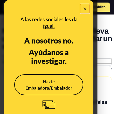
×
Hazte Maldit
a
Abrir menú
A las redes sociales les da
DESINFO
igual.
No, el agente de Trump no lleva
una mano falsa para camuflar un
A nosotros no.
subfusil
Ayúdanos a
Publicado el
Jan 24, 2017, 12:00:00 AM
investigar.
SHARE:
Hazte
9/30/19
Embajadora/Embajador
What's being said:
«El agente de Trump lleva una mano falsa
para camuflar un subfusil»