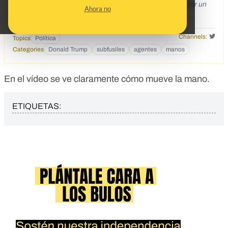
El agente de Trump lleva una mano falsa para camuflar un
Ahora no
subfusil
Channels:
Topics
Política
Categories
Donald Trump
subfusiles
agentes
manos
En el vídeo se ve claramente cómo mueve la mano.
ETIQUETAS: