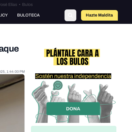
osé Elías
•
Bulos
LICY
BULOTECA
Hazte Maldit
o
taque
025, 1:44:00 PM