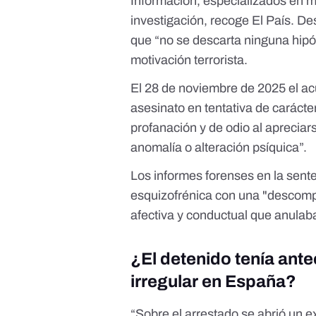
Información,
especializados en ma
investigación, recoge
El País
. De
que “no se descarta ninguna hipót
motivación terrorista.
El 28 de noviembre de 2025 el 
asesinato en tentativa de carácter 
profanación y de odio al apreciar
anomalía o alteración psíquica”.
Los informes forenses en la
sent
esquizofrénica con una "descomp
afectiva y conductual que anulaba 
¿El detenido tenía ant
irregular en España?
“Sobre el arrestado se abrió un e