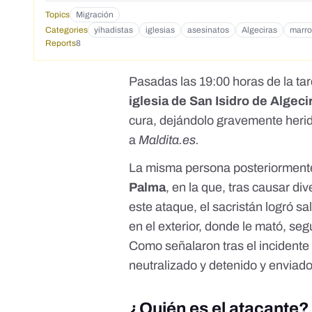
Topics
Migración
Categories
yihadistas
iglesias
asesinatos
Algeciras
marro
Reports
8
Pasadas las 19:00 horas de la ta
iglesia de San Isidro de Algeci
cura, dejándolo gravemente herido
a
Maldita.es
.
La misma persona posteriormente 
Palma
, en la que, tras causar di
este ataque, el sacristán logró sa
en el exterior, donde le mató, seg
Como señalaron tras el incidente
neutralizado y detenido y enviado
¿Quién es el atacante?