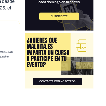
ón desde
25, el
n machete
l padre