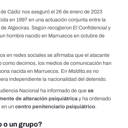
ía de Cádiz nos aseguró el 26 de enero de 2023
ida en 1997 en una actuación conjunta entre la
al de Algeciras. Según recogieron
El Confidencial
y
de un hombre nacido en Marruecos en octubre de
s en redes sociales se afirmaba que el atacante
ro como decimos, los medios de comunicación han
rsona nacida en Marruecos. En
Maldita.es
no
a independiente la nacionalidad del detenido.
Audiencia Nacional ha
informado
de que
se
mente de alteración psiquiátrica
y ha ordenado
s en un
centro penitenciario psiquiátrico
.
o o un grupo?