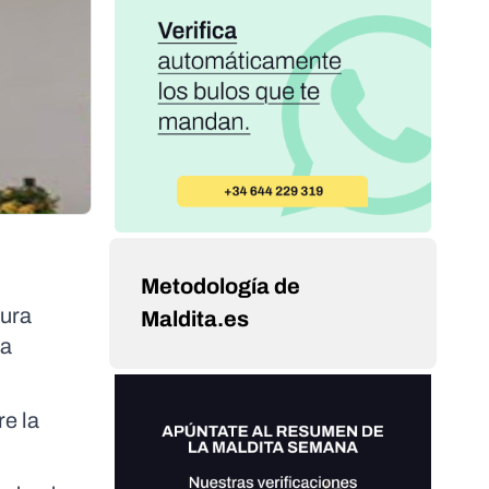
Metodología de
cura
Maldita.es
ra
re la