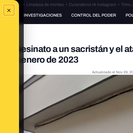
Bulos Ceuta
•
Limpieza de montes
•
Curanderos IA Instagram
•
Timo J
×
UNKING
INVESTIGACIONES
CONTROL DEL PODER
PO
el asesinato a un sacristán y el a
 25 de enero de 2023
Actualizado el
Nov 28, 2