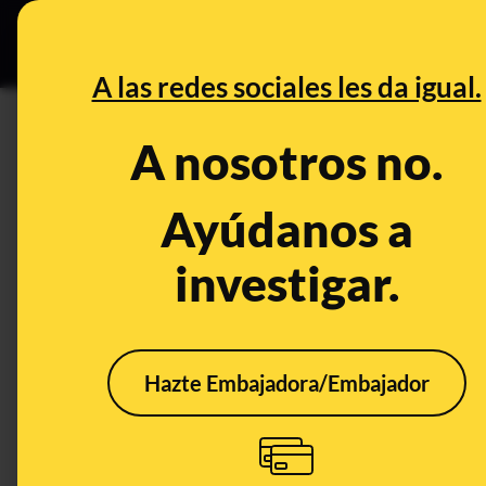
Grupos Ceuta
•
DESINFO
PREB
A las redes sociales les da igual.
PREBUNKING
A nosotros no.
Preguntas y respuestas sobre 
a dos iglesias en Algeciras el
Ayúdanos a
investigar.
Publicado el
Jan 26, 2023, 10:50:33 AM
Hazte Embajadora/Embajador