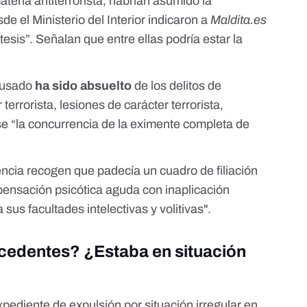
teria antiterrorista
, habrían asumido la
sde
el Ministerio del Interior indicaron a
Maldita.es
esis”. Señalan que entre ellas podría estar la
acusado
ha sido absuelto
de los delitos de
terrorista, lesiones de carácter terrorista,
se “la concurrencia de la eximente completa de
encia
recogen que padecía un cuadro de filiación
ensación psicótica aguda con inaplicación
sus facultades intelectivas y volitivas".
ecedentes? ¿Estaba en situación
xpediente de expulsión por situación irregular en