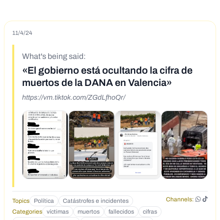
11/4/24
What's being said:
«El gobierno está ocultando la cifra de
muertos de la DANA en Valencia»
https://vm.tiktok.com/ZGdLfhoQr/
Channels:
Topics
Política
Catástrofes e incidentes
Categories
víctimas
muertos
fallecidos
cifras