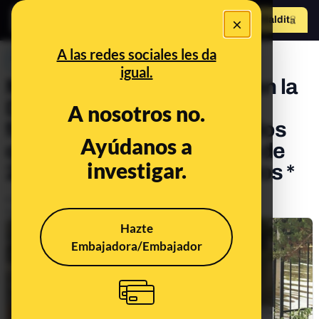
×
Hazte Maldit
o
Abrir menú
A las redes sociales les da
PREBUNKING
igual.
Muertos y desaparecidos en la
DANA: la cifra oficial de
A nosotros no.
fallecidos es de 227, entre los
Ayúdanos a
que están, a 23 de octubre de
investigar.
2025, los tres desaparecidos *
Publicado el
Nov 3, 2024, 9:06:06 PM
Actualizado el
Oct 23, 2025, 4:33:00 PM
Hazte
Embajadora/Embajador