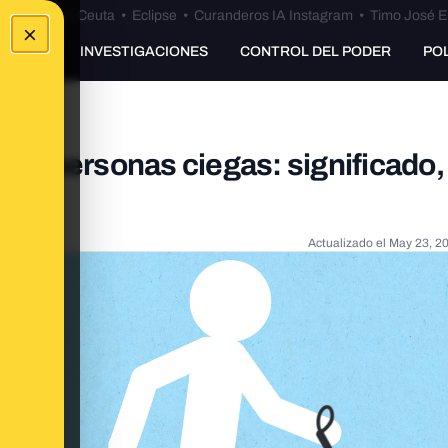
euta
•
Bulos Ceuta
•
Eclipse
•
Curanderos IA Instagram
•
Timo José E
×
UNKING
INVESTIGACIONES
CONTROL DEL PODER
PO
s en personas ciegas: significado,
es
Actualizado el
May 23, 2