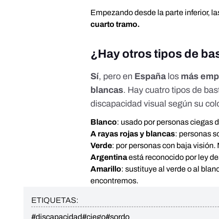
Empezando desde la parte inferior, l
cuarto tramo.
¿Hay otros tipos de b
Sí
, pero en
España
los
más emp
blancas
. Hay cuatro tipos de bas
discapacidad visual según su col
Blanco
: usado por personas ciegas 
A rayas rojas y blancas
: personas s
Verde
: por personas con baja visión
Argentina
está reconocido por ley d
Amarillo
: sustituye al verde o al bla
encontremos.
ETIQUETAS:
#discapacidad
#ciego
#sordo