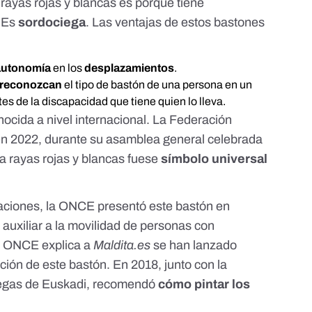
rayas rojas y blancas es porque tiene
. Es
sordociega
. Las
ventajas
de estos bastones
autonomía
en los
desplazamientos
.
 reconozcan
el tipo de bastón de una persona en un
es de la discapacidad que tiene quien lo lleva.
ocida a nivel internacional. La Federación
n 2022, durante su asamblea general celebrada
 a rayas rojas y blancas fuese
símbolo universal
.
zaciones, la ONCE
presentó
este bastón en
uxiliar a la movilidad de personas con
La ONCE explica a
Maldita.es
se han lanzado
ón de este bastón. En 2018, junto con la
egas de Euskadi,
recomendó
cómo pintar los