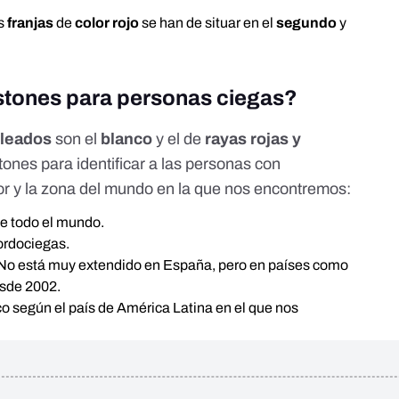
as
franjas
de
color rojo
se han de situar en el
segundo
y
astones para personas ciegas?
leados
son el
blanco
y el de
rayas rojas y
tones para identificar a las personas con
or y la zona del mundo en la que nos encontremos:
de
todo el mundo
.
ordociegas.
. No está muy extendido en España, pero en países
como
esde 2002.
nco
según
el país de América Latina en el que nos