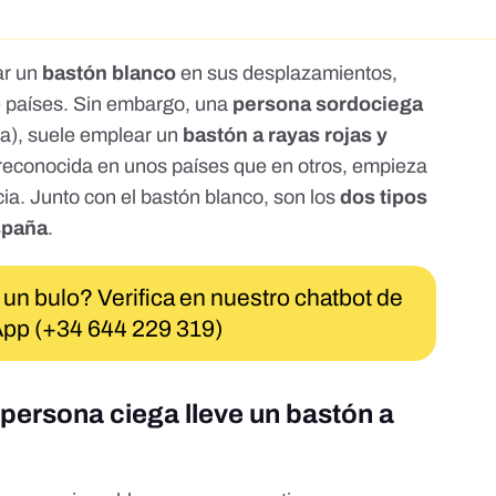
ar un
bastón blanco
en sus desplazamientos,
e países. Sin embargo, una
persona sordociega
va), suele emplear un
bastón a rayas rojas y
 reconocida en unos países que en otros, empieza
ia. Junto con el bastón blanco, son los
dos tipos
spaña
.
 un bulo? Verifica en nuestro chatbot de
pp (+34 644 229 319)
 persona ciega lleve un bastón a