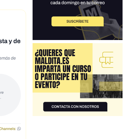
sta y de
además de
re
…
Channels: