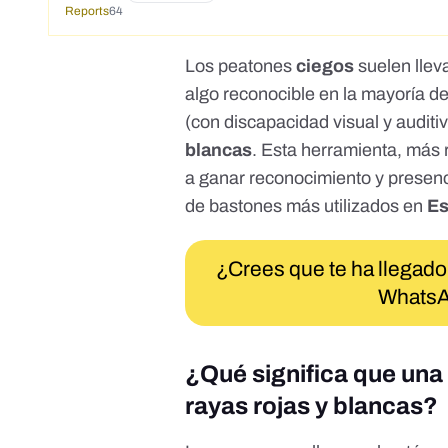
Reports
64
Los peatones
ciegos
suelen llev
algo reconocible en la mayoría d
(con discapacidad visual y auditi
blancas
. Esta herramienta, más
a ganar reconocimiento y presenc
de bastones más utilizados en
E
¿Crees que te ha llegado
WhatsA
¿Qué significa que una
rayas rojas y blancas?