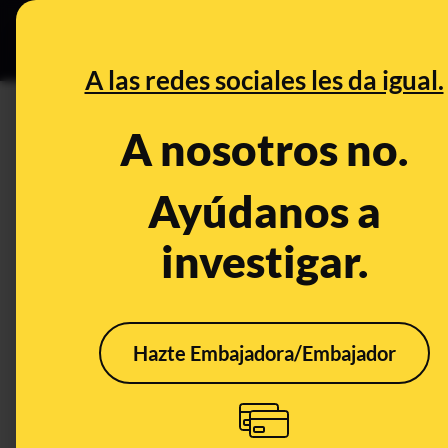
Especial C
DESINFO
PREB
A las redes sociales les da igual.
PREBUNKING
A nosotros no.
Bastón a rayas rojas y blanca
diferencias con otros baston
Ayúdanos a
investigar.
Publicado el
Aug 10, 2023, 3:37:30 PM
Hazte Embajadora/Embajador