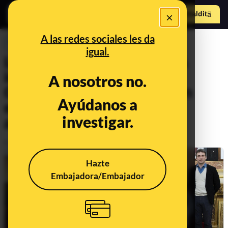
×
Hazte Maldit
o
Abrir menú
A las redes sociales les da
PREBUNKING
igual.
La ley de pacientes de ELA
inicia su tramitación en el
A nosotros no.
Congreso: en qué situación
Ayúdanos a
está y cuáles son los
investigar.
antecedentes
Publicado el
Mar 13, 2024, 1:56:21 PM
Hazte
Embajadora/Embajador