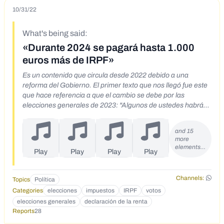
10/31/22
What's being said:
«Durante 2024 se pagará hasta 1.000
euros más de IRPF»
Es un contenido que circula desde 2022 debido a una
reforma del Gobierno. El primer texto que nos llegó fue este
que hace referencia a que el cambio se debe por las
elecciones generales de 2023: "Algunos de ustedes habrán
escuchado que para el año que viene el IRPF va a ser más
bajo, pero quisiera leer darles de que esto es una trampa. Lo
and 15
que se va a hacer es, en año electoral, reducir las
more
retenciones de la empresa del IRPF. Es decir, usted va a
elements…
Play
Play
Play
Play
tener más dinero en el bolsillo, pero porque va a pagar
menos a través de la empresa. ¿Qué significa esto? Que
cuando usted tenga que hacer la declaración de la renta del
Channels:
Topics
Política
año 2023, que se entrega en junio de 2024, a usted le van a
Categories
elecciones
impuestos
IRPF
votos
cobrar todo lo que no ha pagado durante 2023 y le van a
elecciones generales
declaración de la renta
crujir vivo. Todo lo contrario, no le han bajado los impuestos,
Reports
28
se los están subiendo, pero la subida se la están demorando