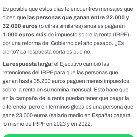
para que la pague en 2024, después de las elecciones. De
esto mucha gente no se ha dado cuenta y es gravísimo. A
Es posible que estos días
te encuentres mensajes
que
esto súmenle el comprar el voto de la gente joven con
dicen que
las personas que ganan entre 22.000 y
aquello del bono joven... Este audio debería volar para que
32.000 euros
todo el mundo sepa que nos estamos enfrentando a una
(o cifras similares) anuales pagarán
compra de votos masiva con tu propia deuda". En enero de
1.000 euros más
de impuesto sobre la renta (IRPF)
2024 comenzaron a circular artículos que decían que
por una
reforma del Gobierno del año pasado
. ¿Es
aumentaban hasta 1.000 euros la declaración del IRPF de
2023:
cierto? La respuesta corta es que no.
https://www.vozpopuli.com/economia_y_finanzas/rentas-
23-000-32-500-euros-pagaran-1-000-euros-mas-irpf-
La respuesta larga:
el Ejecutivo cambió las
rebaja-electoral-2023.html
retenciones del IRPF para que las personas que
ganan hasta 35.200 euros paguen menos impuestos
sobre la renta en su nómina mensual. Esto hace que
en la campaña de la renta puedan tener que pagar la
diferencia, pero en términos globales una persona que
gane 23.000 euros (
salario medio en España
) pagará
lo mismo de IRPF en 2023 y en 2022.