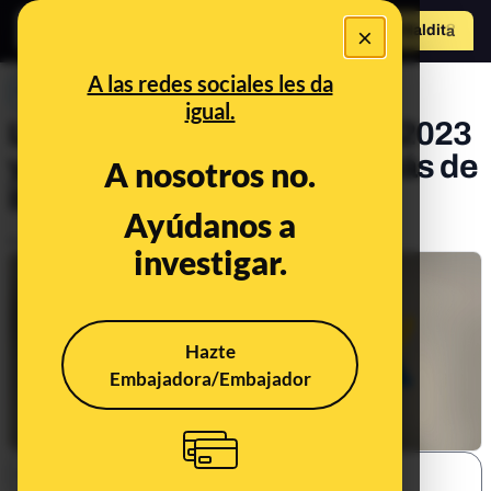
×
Hazte Maldit
o
Abrir menú
A las redes sociales les da
PREBUNKING
igual.
La campaña de la renta de 2023
y el pago de 1.000 euros más de
A nosotros no.
IRPF: datos y contexto
Ayúdanos a
Publicado el
Feb 8, 2024, 3:27:54 PM
investigar.
Hazte
Embajadora/Embajador
SHARE: