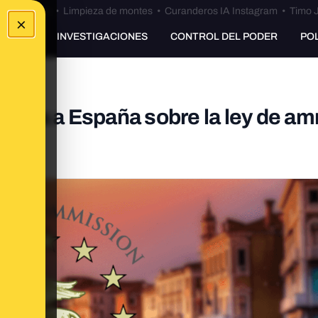
Bulos Ceuta
•
Limpieza de montes
•
Curanderos IA Instagram
•
Timo J
×
UNKING
INVESTIGACIONES
CONTROL DEL PODER
PO
necia a España sobre la ley de amn