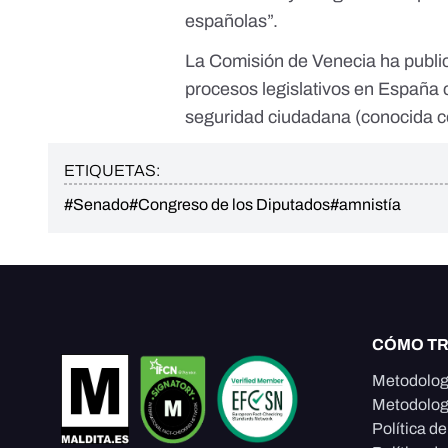
españolas”.
La Comisión de Venecia ha publ
procesos legislativos
en España c
seguridad ciudadana (conocida 
ETIQUETAS:
#Senado
#Congreso de los Diputados
#amnistía
CÓMO T
Metodolog
Metodolog
Política d