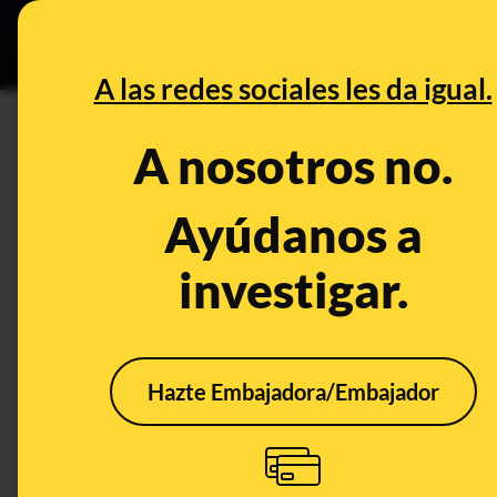
Grupos Ceuta
•
DESINFO
PREB
A las redes sociales les da igual.
PREBUNKING
A nosotros no.
La visita de la Comisión de Ve
preguntas y respuestas
Ayúdanos a
investigar.
Publicado el
Feb 7, 2024, 4:10:26 PM
Hazte Embajadora/Embajador