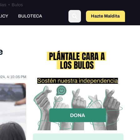
lías
•
Bulos
LICY
BULOTECA
Hazte Maldit
o
e
024, 4:10:05 PM