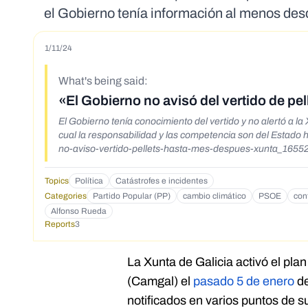
el Gobierno tenía información al menos de
1/11/24
What's being said:
«El Gobierno no avisó del vertido de pe
El Gobierno tenía conocimiento del vertido y no alertó a la
cual la responsabilidad y las competencia son del Estado https://www.eldebate.com/espana/galicia/20240109/documento-prueba-gobierno-
no-aviso-vertido-pellets-hasta-mes-despues-xunta_165
Topics
Política
Catástrofes e incidentes
Categories
Partido Popular (PP)
cambio climático
PSOE
con
Alfonso Rueda
Reports
3
La Xunta de Galicia activó el pl
(Camgal) el
pasado 5 de enero
de
notificados en varios puntos de s