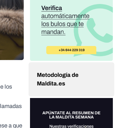
Metodología de
Maldita.es
e los
 llamadas
ese a que