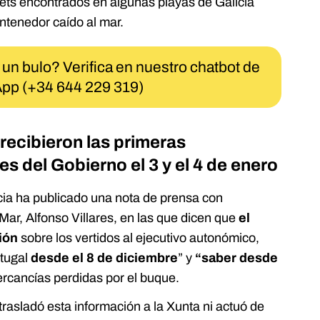
lets encontrados en algunas playas de Galicia
ntenedor caído al mar.
 un bulo? Verifica en nuestro chatbot de
pp (+34 644 229 319)
recibieron las primeras
s del Gobierno el 3 y el 4 de enero
icia ha publicado una nota de prensa con
 Mar, Alfonso Villares, en las que dicen que
el
ión
sobre los vertidos al ejecutivo autonómico,
rtugal
desde el 8 de diciembre
” y
“saber desde
ercancías perdidas por el buque.
trasladó esta información a la Xunta ni actuó de