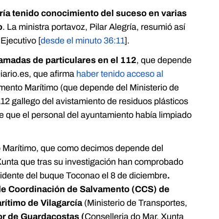
ría tenido conocimiento del suceso en varias
o
. La ministra portavoz, Pilar Alegría, resumió así
Ejecutivo [
desde el minuto 36:11
].
lamadas de particulares en el 112
, que depende
iario.es, que afirma
haber tenido acceso al
mento Marítimo (que depende del Ministerio de
112 gallego del avistamiento de residuos plásticos
 de que el personal del ayuntamiento había limpiado
o Marítimo, que como decimos depende del
Xunta que tras su investigación han comprobado
cidente del buque Toconao el 8 de diciembre
.
de Coordinación de Salvamento (CCS) de
rítimo de Vilagarcía
(Ministerio de Transportes,
tor de Guardacostas (
Conselleria do Mar, Xunta