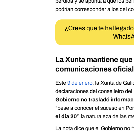
perdida y se apunta a que los pel
podrían corresponder a los del co
¿Crees que te ha llegado
WhatsA
La Xunta mantiene que 
comunicaciones oficiale
Este
9 de enero
, la Xunta de Gal
declaraciones del conselleiro del
Gobierno no trasladó informac
“pese a conocer el suceso en Po
el día 20”
la naturaleza de las m
La nota dice que el Gobierno no “