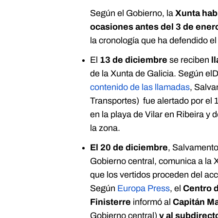
Según el Gobierno, la
Xunta hab
ocasiones antes del 3 de ener
la cronología que ha defendido el 
El
13 de diciembre
se reciben
l
de la Xunta de Galicia. Según elD
contenido de las llamadas
, Salva
Transportes) fue alertado por el 
en la playa de Vilar en Ribeira y
la zona.
El 20 de diciembre
, Salvament
Gobierno central, comunica a la 
que los vertidos proceden del ac
Según
Europa Press
, el
Centro 
Finisterre
informó al
Capitán Ma
Gobierno central)
y al subdirec