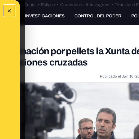
euta
•
Bulos Ceuta
•
Eclipse
•
Curanderos IA Instagram
•
Timo José E
×
UNKING
INVESTIGACIONES
CONTROL DEL PODER
PO
ntaminación por pellets la Xunta d
eclaraciones cruzadas
Publicado el
Jan 10, 2