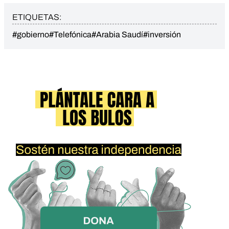
ETIQUETAS:
#gobierno
#Telefónica
#Arabia Saudí
#inversión