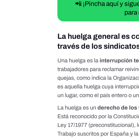
📲 ¡Pincha aquí y sig
para 
La huelga general es c
través de los sindicato
Una huelga es la
interrupción t
trabajadores para reclamar reivi
quejas, como indica la
Organizaci
es aquella huelga cuya interrupci
un lugar, como el país entero o
La huelga es un
derecho de los 
Está reconocido por la
Constituc
Ley 17/1977
(preconstitucional), 
Trabajo suscritos por España y
la