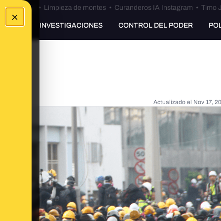
Bulos Ceuta
•
Limpieza de montes
•
Curanderos IA Instagram
•
Timo J
×
UNKING
INVESTIGACIONES
CONTROL DEL PODER
PO
Actualizado el
Nov 17, 2