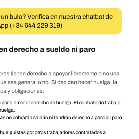
 un bulo? Verifica en nuestro chatbot de
pp (+34 644 229 319)
nen derecho a sueldo ni paro
a
dores tienen derecho a apoyar libremente o no una
ue sea general o no. Si deciden hacer huelga,
la
hos y obligaciones
:
por ejercer el derecho de huelga. El contrato de trabajo
huelga.
as no cobrarán salario ni tendrán derecho a percibir paro
s huelguistas por otros trabajadores contratados a