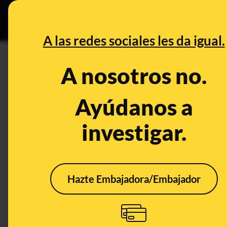
Grupos Ceuta
•
DESINFO
PREB
A las redes sociales les da igual.
PREBUNKING
A nosotros no.
Qué es una huelga general
Ayúdanos a
Publicado el
Nov 13, 2023, 12:46:27 PM
investigar.
Hazte Embajadora/Embajador