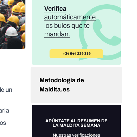
Metodología de
Maldita.es
de un
aria
ios