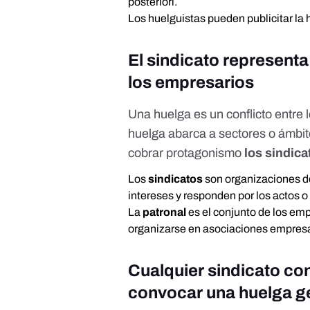
posteriori.
Los huelguistas pueden publicitar la 
El sindicato representa 
los empresarios
Una huelga es un conflicto entre
huelga abarca a sectores o ámbi
cobrar protagonismo
los sindicat
Los
sindicatos
son
organizaciones d
intereses y
responden por los actos 
La
patronal
es
el conjunto de los em
organizarse en
asociaciones empresa
Cualquier sindicato con
convocar una huelga ge