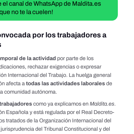
ue el canal de WhatsApp de Maldita.es
que no te la cuelen!
onvocada por los trabajadores a
s
emporal de la actividad
por parte de los
ndicaciones, rechazar exigencias o expresar
ón Internacional del Trabajo
. La huelga general
ón afecta a
todas las actividades laborales
de
 una comunidad autónoma.
trabajadores
como ya
explicamos en
Maldita.es
.
ión Española
y está regulada por el
Real Decreto-
los tratados de la Organización Internacional del
 jurisprudencia del Tribunal Constitucional
y
del