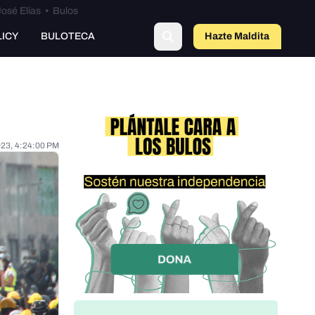
osé Elías
•
Bulos
LICY
BULOTECA
Hazte Maldit
o
023, 4:24:00 PM