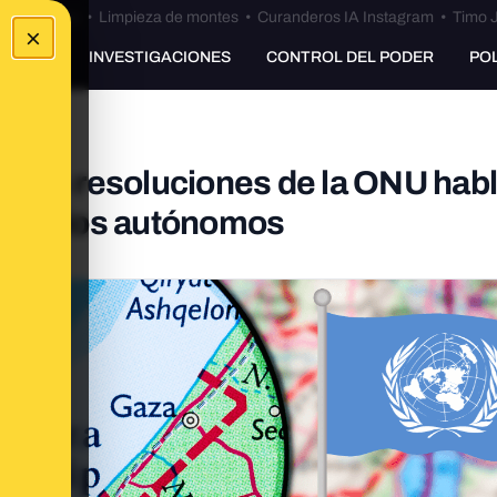
Bulos Ceuta
•
Limpieza de montes
•
Curanderos IA Instagram
•
Timo J
×
UNKING
INVESTIGACIONES
CONTROL DEL PODER
PO
za: las resoluciones de la ONU hab
erritorios autónomos