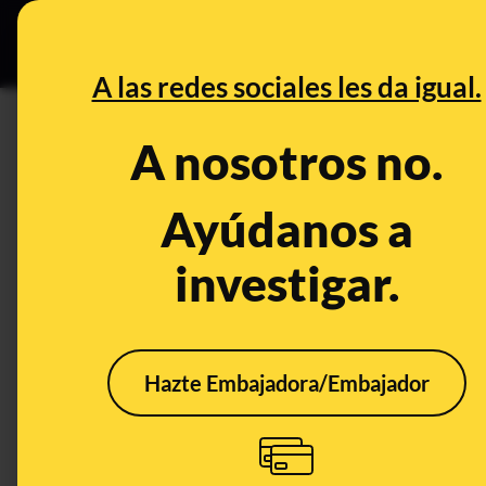
Grupos Ceuta
•
DESINFO
PREB
A las redes sociales les da igual.
PREBUNKING
A nosotros no.
El estatus de la Franja de Ga
territorios ocupados, no de t
Ayúdanos a
investigar.
Publicado el
Oct 19, 2023, 5:44:19 PM
Hazte Embajadora/Embajador