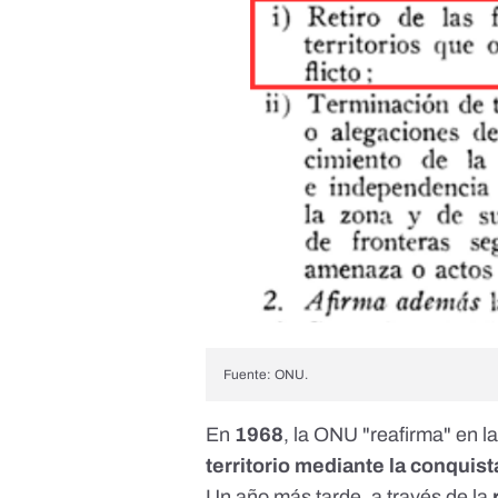
Fuente: ONU.
En
1968
, la ONU "reafirma" en l
territorio mediante la conquist
Un año más tarde, a través de la