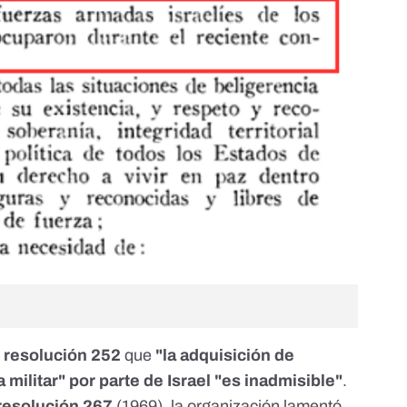
a
resolución 252
que
"la adquisición de
a militar" por parte de Israel "es inadmisible"
.
resolución 267
(1969), la organización lamentó