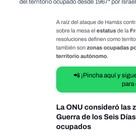
del territorio ocupado desde 1967" por Israe
A raíz del
ataque de Hamás contra 
sobre la mesa
el
estatus
de la
Fr
resoluciones definen como territo
también son
zonas ocupadas por
territorio autónomo
.
📲 ¡Pincha aquí y sig
para 
La ONU consideró las z
Guerra de los Seis Días
ocupados