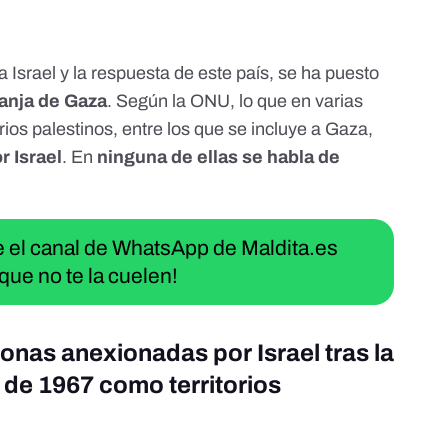
l
Israel y la respuesta de este país
, se ha
puesto
anja de Gaza
. Según la ONU,
lo que en varias
rios palestinos
, entre los que se incluye a Gaza,
 Israel
. En
ninguna de ellas se habla de
ue el canal de WhatsApp de Maldita.es
que no te la cuelen!
onas anexionadas por Israel tras la
 de 1967 como territorios