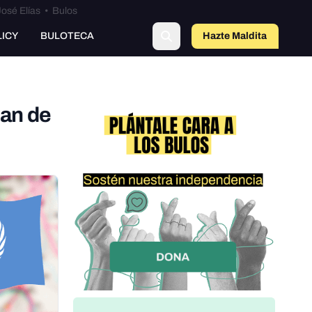
osé Elías
•
Bulos
LICY
BULOTECA
Hazte Maldit
o
lan de